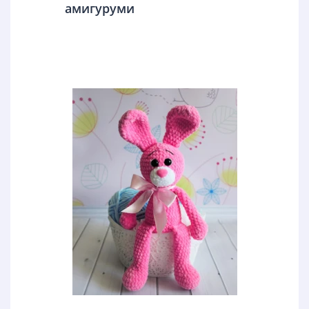
амигуруми