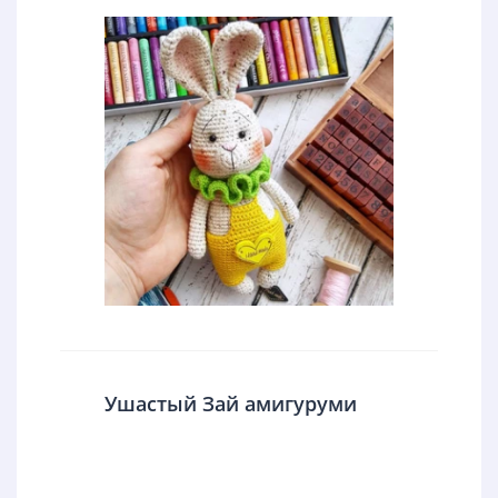
Ушастый Зай амигуруми