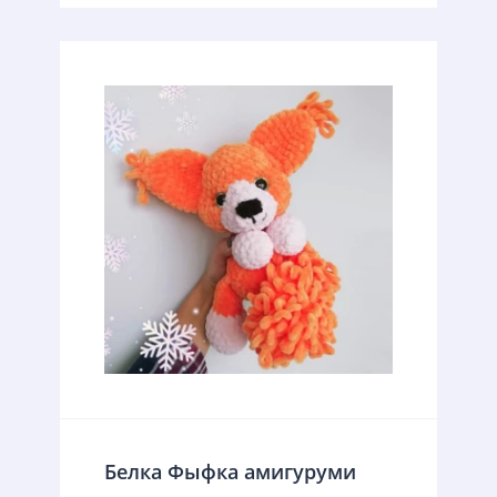
Белка Фыфка амигуруми