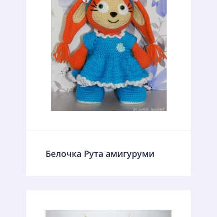
Белочка Рута амигуруми