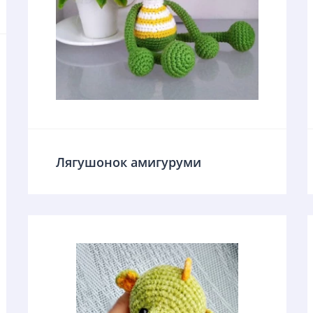
Лягушонок амигуруми