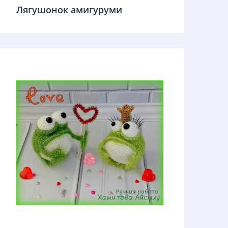
Лягушонок амигуруми