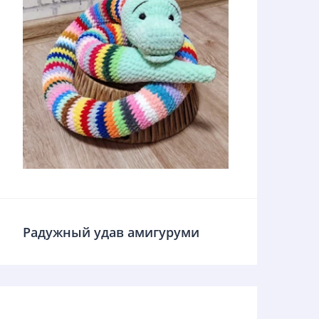
Радужный удав амигуруми