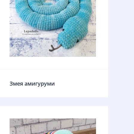
Змея амигуруми