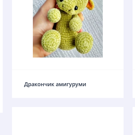
Дракончик амигуруми