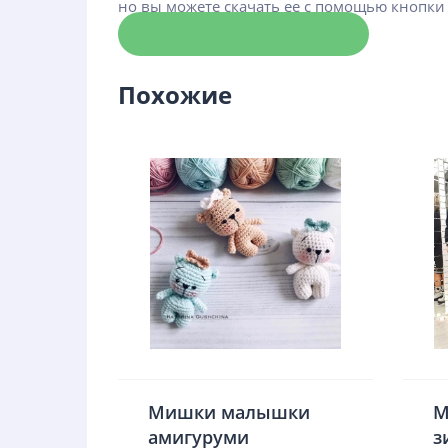
но вы можете скачать ее с помощью кнопки
Скачать схему
Похожие
Мишки малышки
М
амигуруми
з