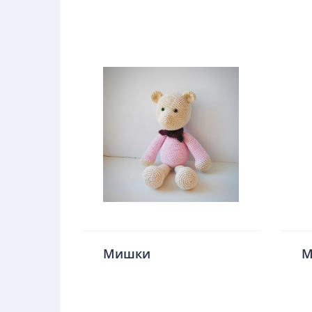
Мишки
М