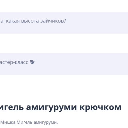
а, какая высота зайчиков?
стер-класс 🐕
игель амигуруми крючком
 Мишка Мигель амигуруми,