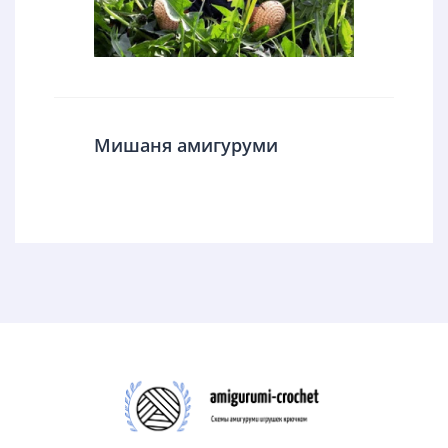
Мишаня амигуруми