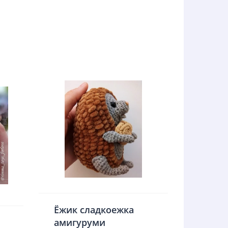
Ёжик сладкоежка
амигуруми