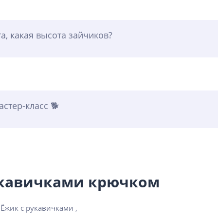
а, какая высота зайчиков?
стер-класс 🐕
укавичками крючком
Ёжик с рукавичками ,