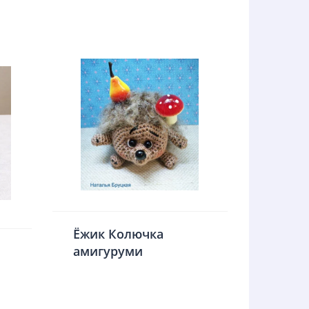
Ёжик Колючка
амигуруми