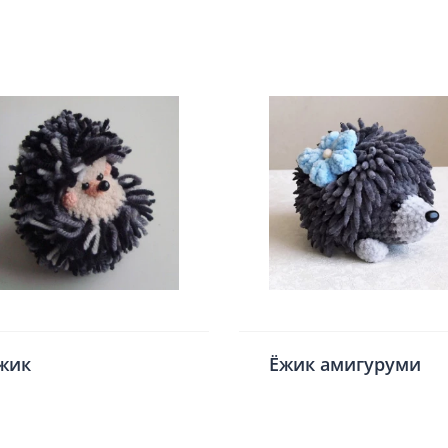
жик
Ёжик амигуруми