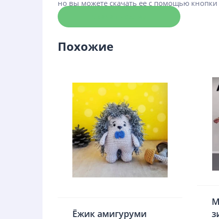
но вы можете скачать ее с помощью кнопки
Скачать схему
Похожие
М
Ёжик амигуруми
з