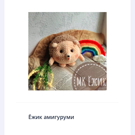
Ёжик амигуруми