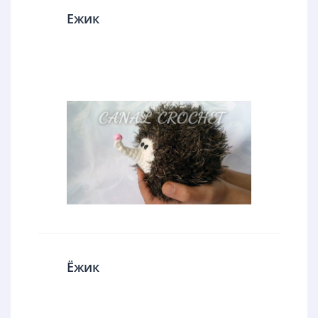
Ежик
Ёжик