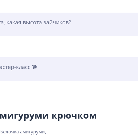
а, какая высота зайчиков?
стер-класс 🐕
 амигуруми крючком
 Белочка амигуруми,