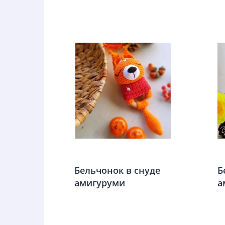
Бельчонок в снуде
Б
амигуруми
а