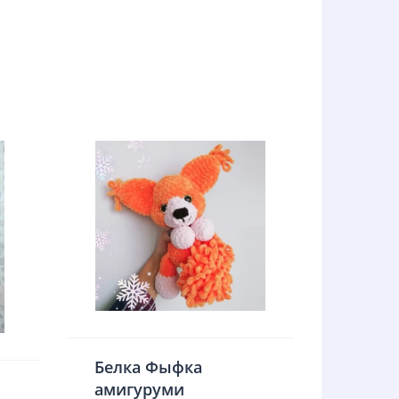
Белка Фыфка
амигуруми