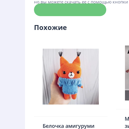
но вы можете скачать ее с помощью кнопки
Скачать схему
Похожие
М
Белочка амигуруми
з