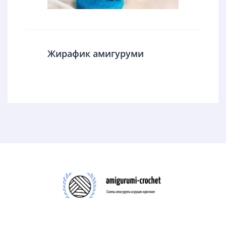
Жирафик амигуруми