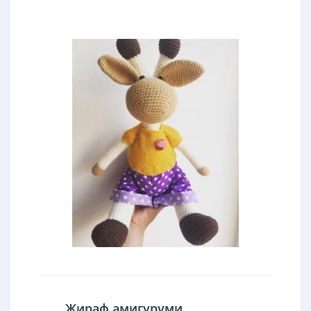
Жираф амигуруми