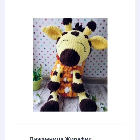
Пижамница Жирафик