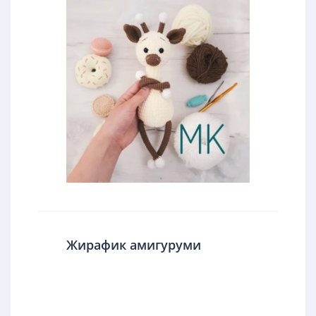
Жирафик амигуруми