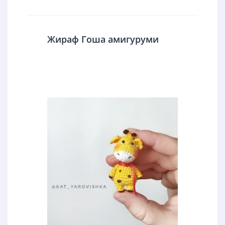
Жираф Гоша амигуруми