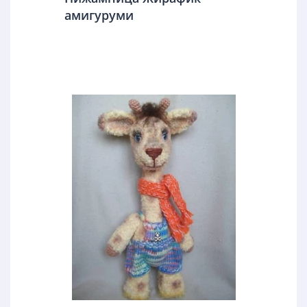
амигуруми