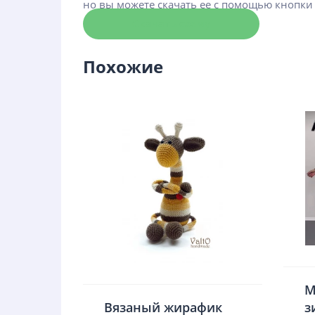
но вы можете скачать ее с помощью кнопки
Скачать схему
Похожие
М
Вязаный жирафик
з