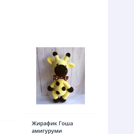
Жирафик Гоша
амигуруми