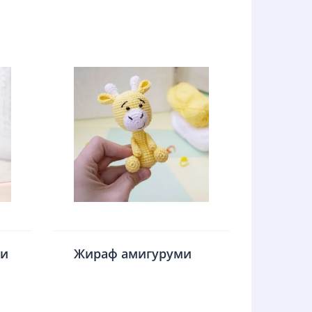
ми
Жираф амигуруми