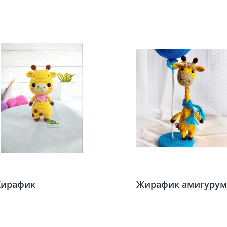
ирафик
Жирафик амигуру