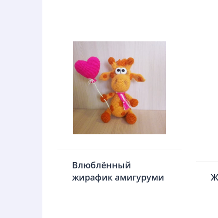
Влюблённый
жирафик амигуруми
Ж