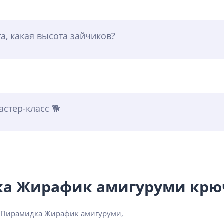
а, какая высота зайчиков?
стер-класс 🐕
ка Жирафик амигуруми кр
ы Пирамидка Жирафик амигуруми,