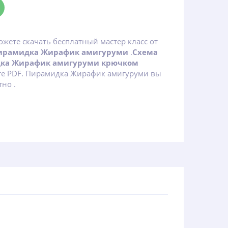
ожете скачать бесплатный мастер класс от
ирамидка Жирафик амигуруми
.
Схема
дка Жирафик амигуруми крючком
те PDF. Пирамидка Жирафик амигуруми вы
тно .