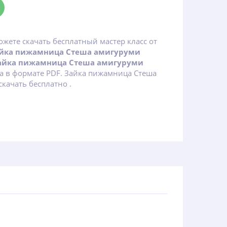
ожете скачать бесплатный мастер класс от
йка пижамница Стеша амигуруми
Зайка пижамница Стеша амигуруми
а в формате PDF. Зайка пижамница Стеша
качать бесплатно .