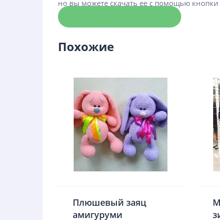
но вы можете скачать ее с помощью кнопки
Скачать схему
Похожие
Плюшевый заяц
М
амигуруми
з