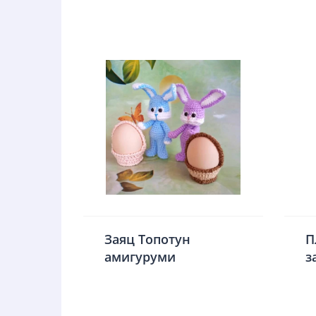
Заяц Топотун
П
амигуруми
з