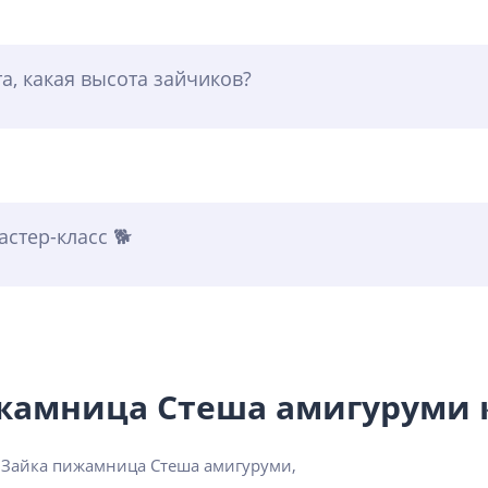
а, какая высота зайчиков?
стер-класс 🐕
ижамница Стеша амигуруми
 Зайка пижамница Стеша амигуруми,