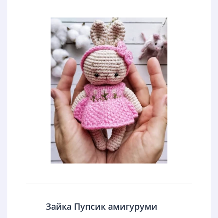
Зайка Пупсик амигуруми