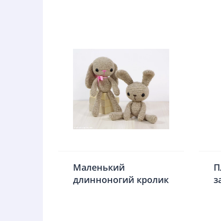
Маленький
П
длинноногий кролик
з