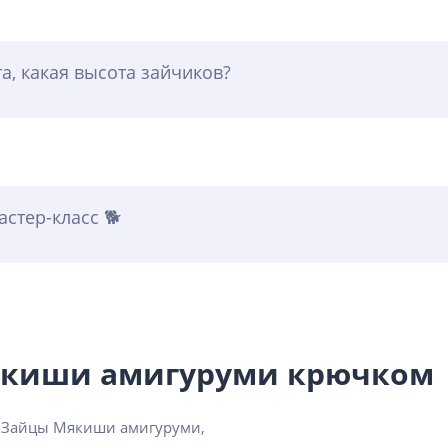
а, какая высота зайчиков?
стер-класс 🐕
якиши амигуруми крючком
ы Зайцы Мякиши амигуруми,