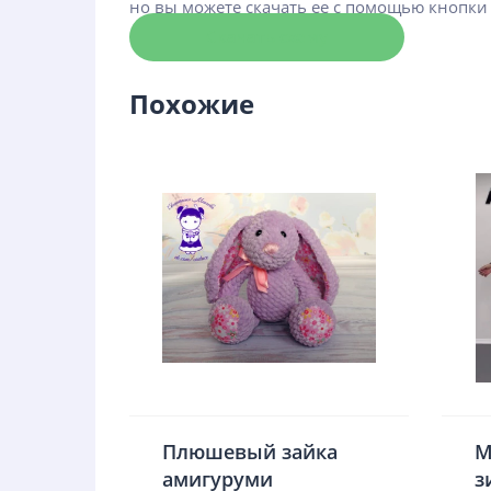
но вы можете скачать ее с помощью кнопки
Скачать схему
Похожие
Плюшевый зайка
М
амигуруми
з