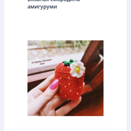
амигуруми