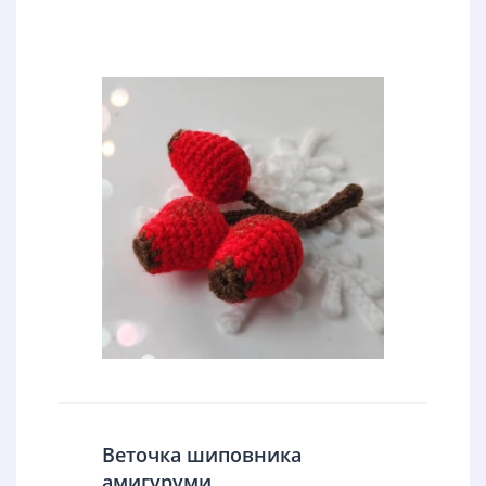
Веточка шиповника
амигуруми