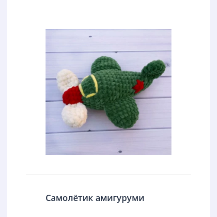
Самолётик амигуруми