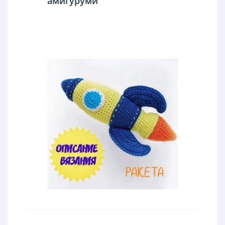
амигуруми