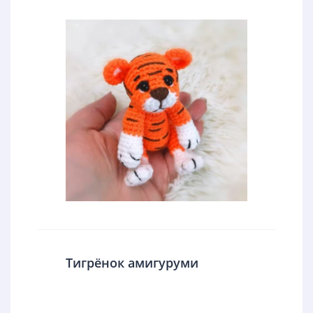
Тигрёнок амигуруми