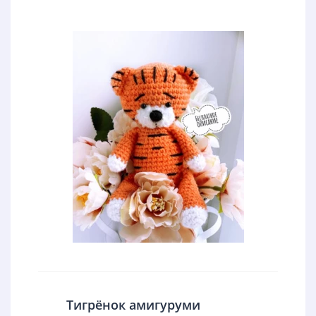
Тигрёнок амигуруми