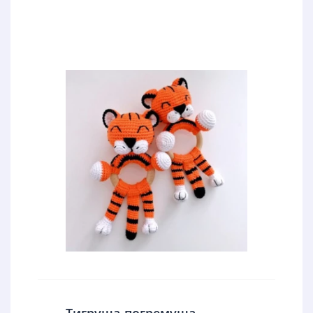
Тигруша-погремуша