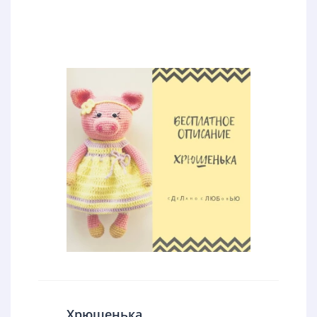
Хрюшенька