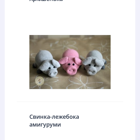
Свинка-лежебока
амигуруми