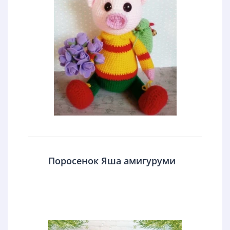
Поросенок Яша амигуруми