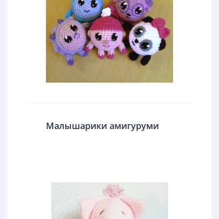
Малышарики амигуруми