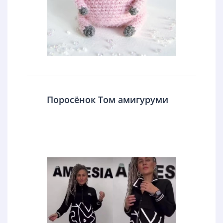
Поросёнок Том амигуруми