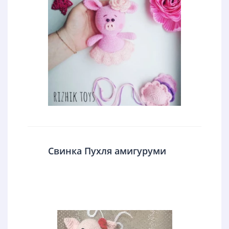
Свинка Пухля амигуруми