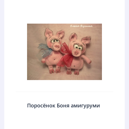
Поросёнок Боня амигуруми