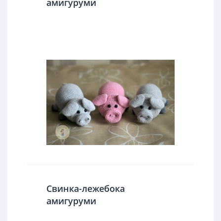
амигуруми
Свинка-лежебока
амигуруми