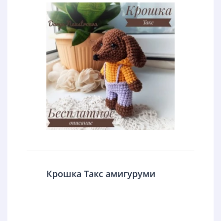
Крошка Такс амигуруми