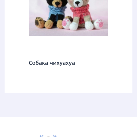
Собака чихуахуа