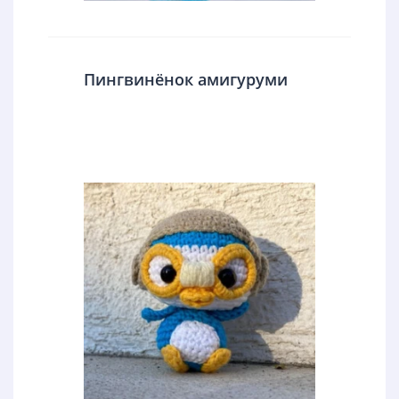
Пингвинёнок амигуруми