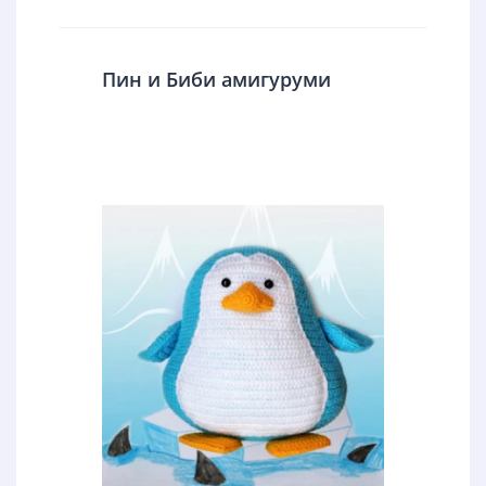
Пин и Биби амигуруми