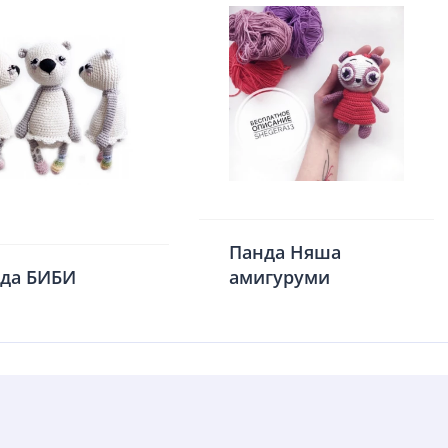
Панда Няша
да БИБИ
амигуруми