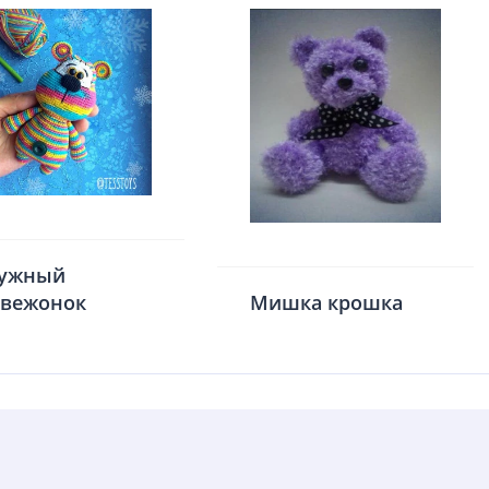
дужный
вежонок
Мишка крошка