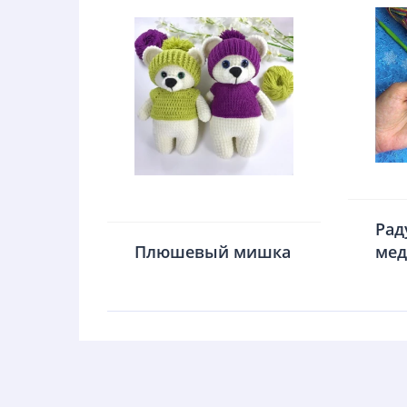
Ра
Плюшевый мишка
мед