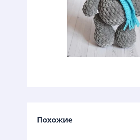
Фото Михасик амигуруми к
Похожие