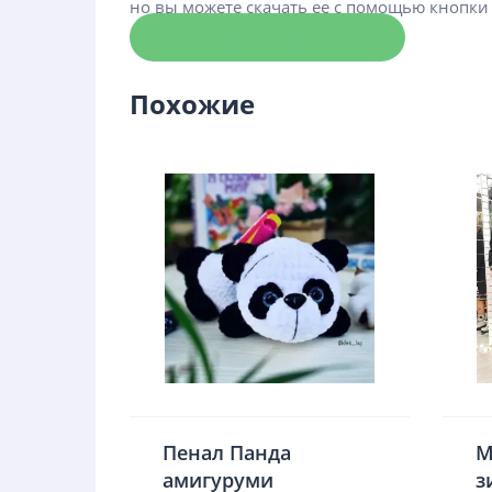
но вы можете скачать ее с помощью кнопки
Скачать схему
Похожие
Пенал Панда
М
амигуруми
з