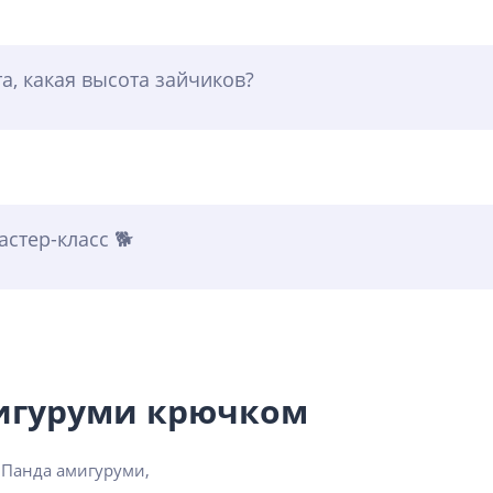
а, какая высота зайчиков?
стер-класс 🐕
мигуруми крючком
 Панда амигуруми,