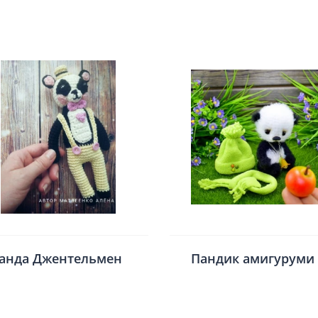
анда Джентельмен
Пандик амигуруми