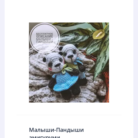
Малыши-Пандыши
амигуруми