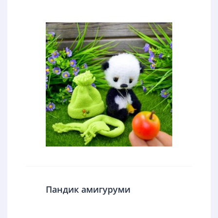
Пандик амигуруми