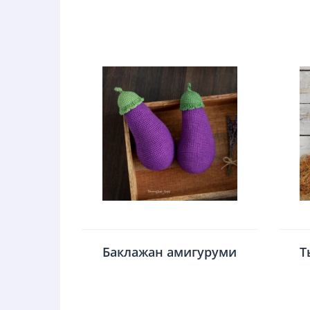
Баклажан амигуруми
Т