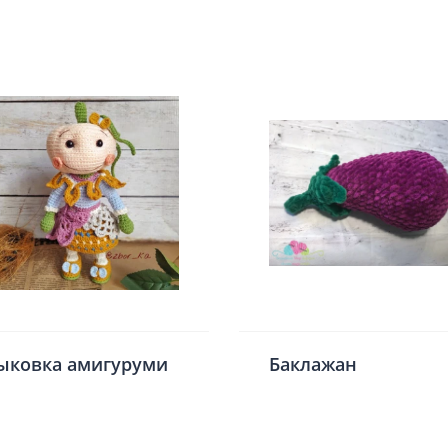
ыковка амигуруми
Баклажан