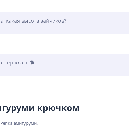
а, какая высота зайчиков?
стер-класс 🐕
мигуруми крючком
Репка амигуруми,