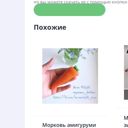
но вы можете скачать ее с помощью кнопки
Скачать схему
Похожие
М
Морковь амигуруми
з