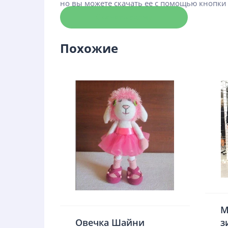
но вы можете скачать ее с помощью кнопки
Скачать схему
Похожие
М
Овечка Шайни
з