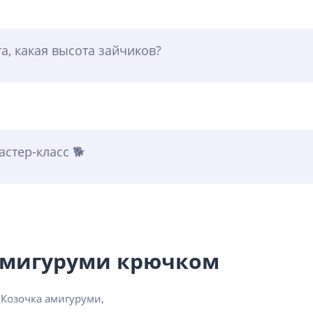
а, какая высота зайчиков?
стер-класс 🐕
 амигуруми крючком
 Козочка амигуруми,