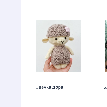
Овечка Дора
Б