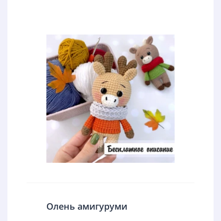
Олень амигуруми