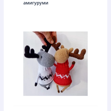
амигуруми