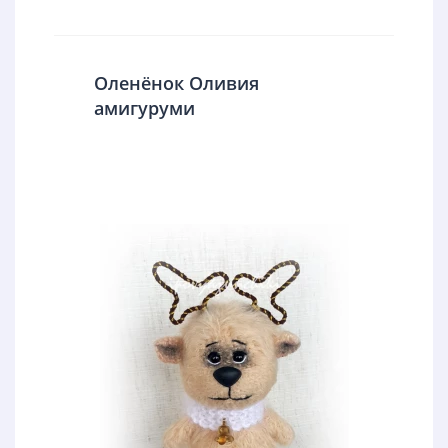
Оленёнок Оливия
амигуруми