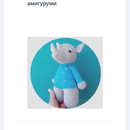
амигуруми