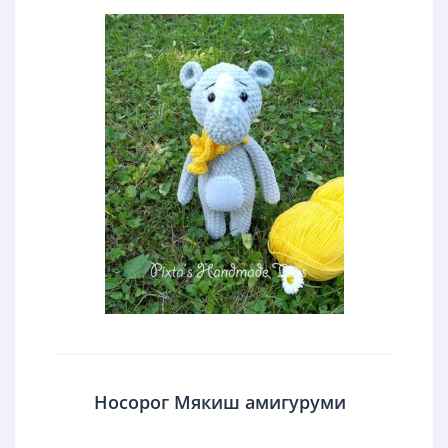
Носорог Мякиш амигуруми