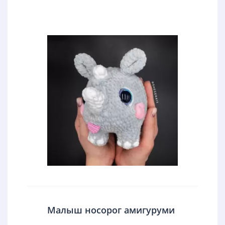
Малыш носорог амигуруми