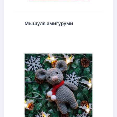
Мышуля амигуруми