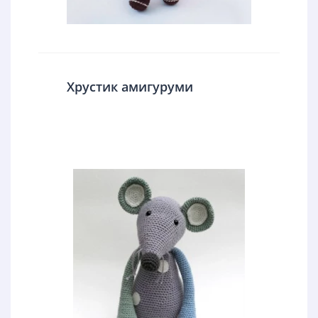
Хрустик амигуруми