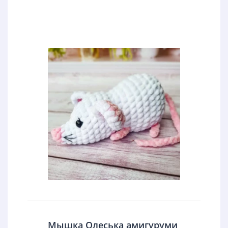
Мышка Олеська амигуруми