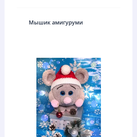
Мышик амигуруми