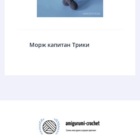
Морж капитан Трики