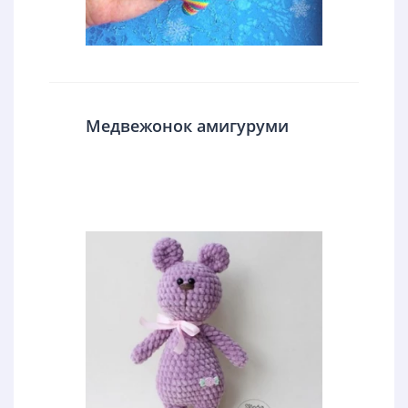
Медвежонок амигуруми