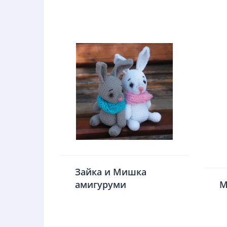
Зайка и Мишка
амигуруми
М