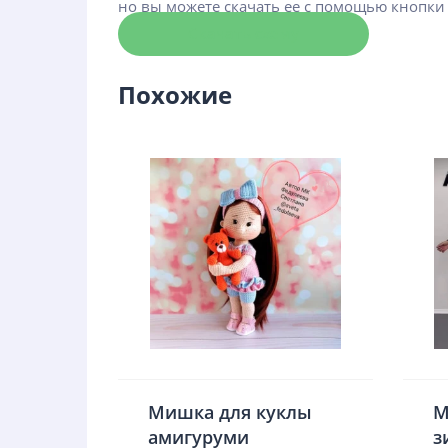
но вы можете скачать ее с помощью кнопки
Скачать схему
Похожие
Мишка для куклы
М
амигуруми
з