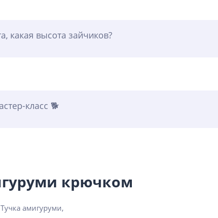
а, какая высота зайчиков?
стер-класс 🐕
игуруми крючком
Тучка амигуруми,