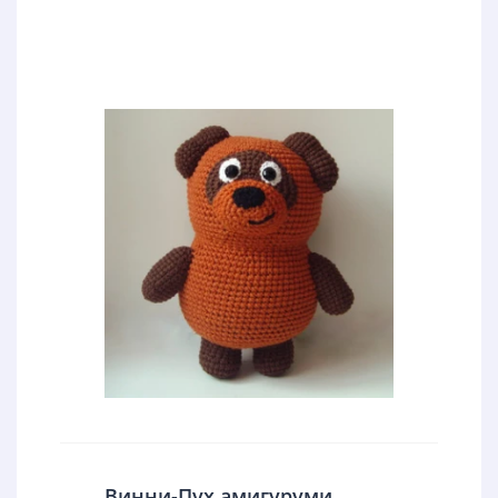
Винни-Пух амигуруми