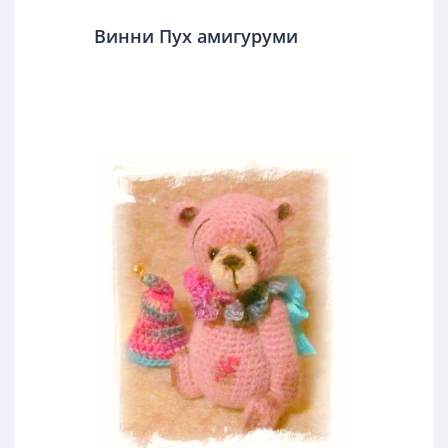
Винни Пух амигуруми