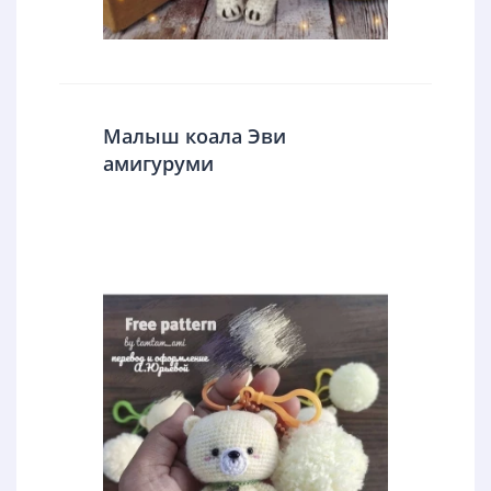
Малыш коала Эви
амигуруми