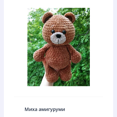
Миха амигуруми