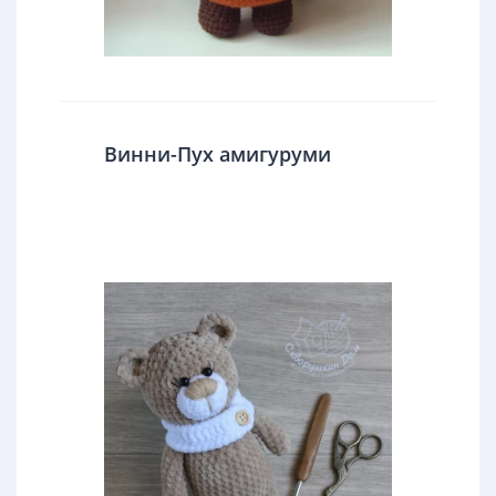
Винни-Пух амигуруми