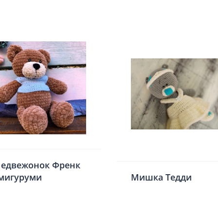
едвежонок Френк
мигуруми
Мишка Тедди