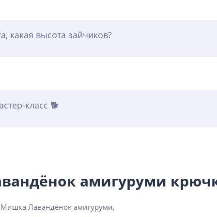
а, какая высота зайчиков?
стер-класс 🐕
авандёнок амигуруми крюч
ы Мишка Лавандёнок амигуруми,