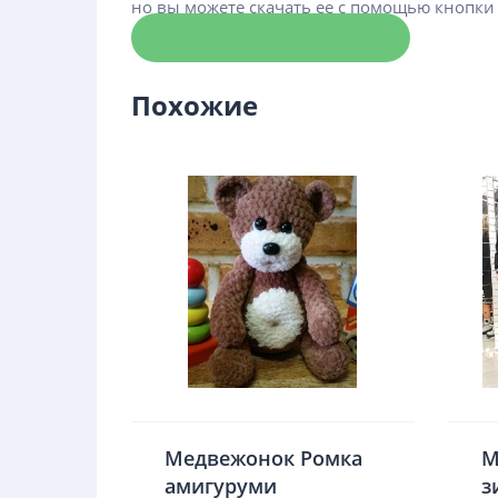
но вы можете скачать ее с помощью кнопки
Скачать схему
Похожие
Медвежонок Ромка
М
амигуруми
з