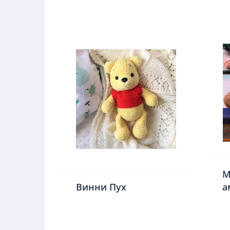
М
Винни Пух
а