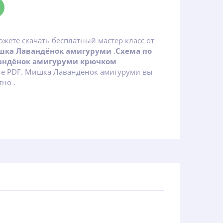
ожете скачать бесплатный мастер класс от
ка Лавандёнок амигуруми
.
Схема по
андёнок амигуруми крючком
те PDF. Мишка Лавандёнок амигуруми вы
тно .