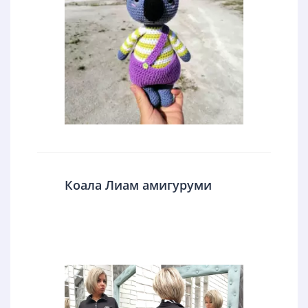
Коала Лиам амигуруми