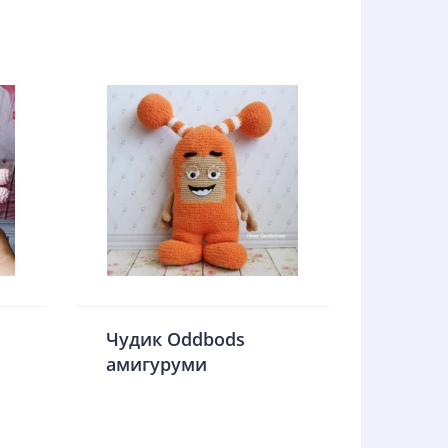
Чудик Oddbods
амигуруми