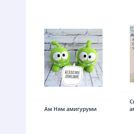
С
Ам Ням амигуруми
а