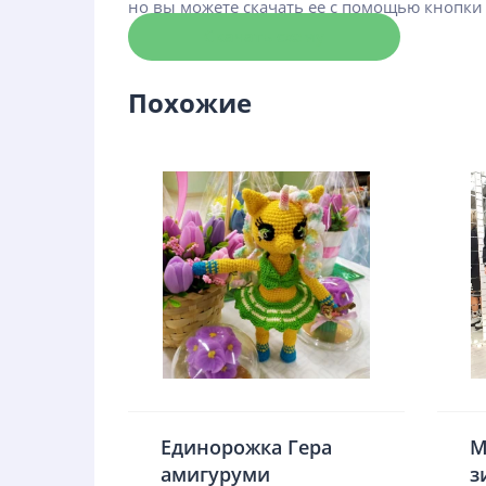
но вы можете скачать ее с помощью кнопки
Скачать схему
Похожие
Единорожка Гера
М
амигуруми
з