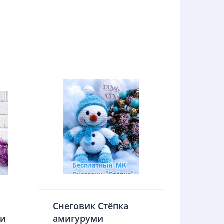
Снеговик Стёпка
ми
амигуруми