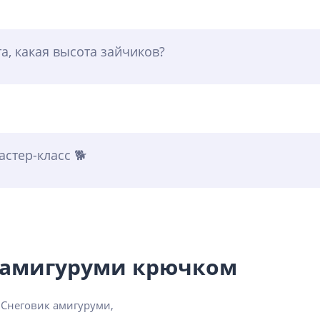
а, какая высота зайчиков?
стер-класс 🐕
к амигуруми крючком
 Снеговик амигуруми,