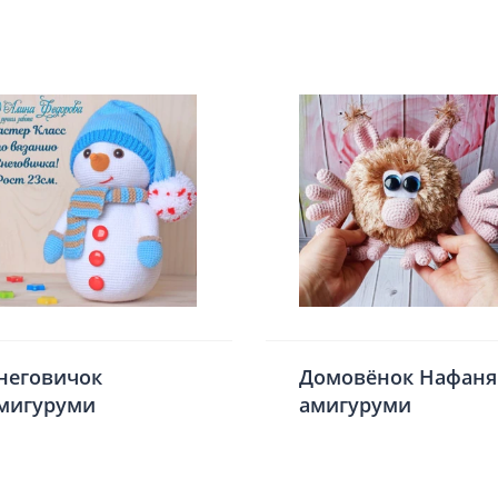
неговичок
Домовёнок Нафаня
мигуруми
амигуруми