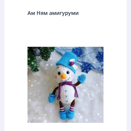
Ам Ням амигуруми