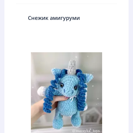
Снежик амигуруми