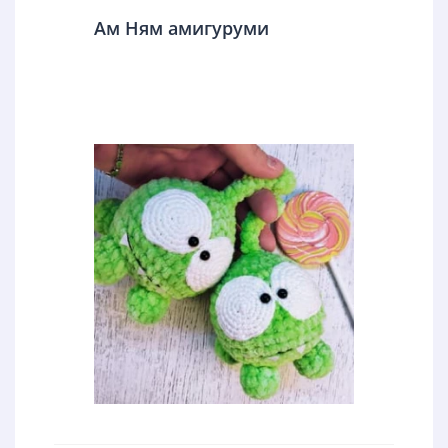
Ам Ням амигуруми