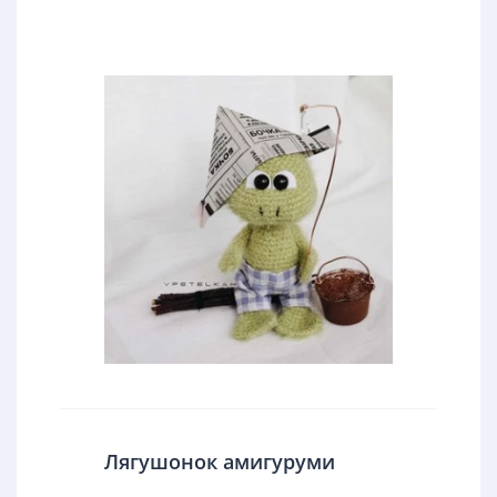
Лягушонок амигуруми