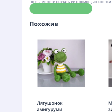
но вы можете скачать ее с помощью кнопки
Скачать схему
Похожие
Лягушонок
М
амигуруми
з