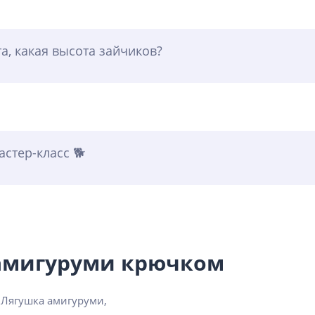
а, какая высота зайчиков?
стер-класс 🐕
 амигуруми крючком
 Лягушка амигуруми,