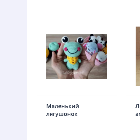
Маленький
Л
лягушонок
а