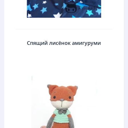
Спящий лисёнок амигуруми