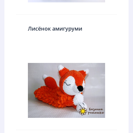
Лисёнок амигуруми