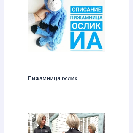
Пижамница ослик