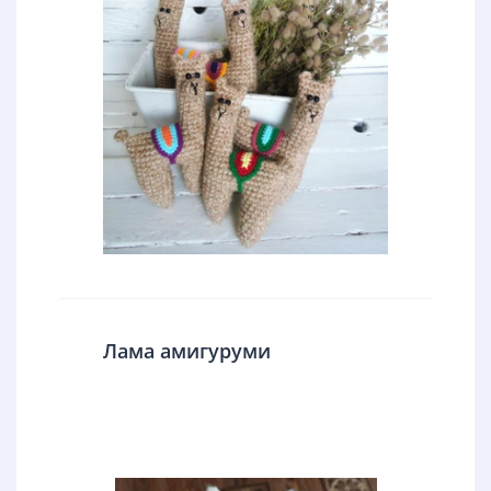
Лама амигуруми