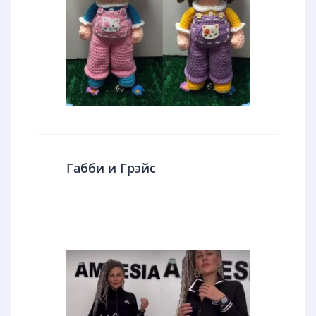
Габби и Грэйс