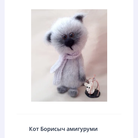
Кот Борисыч амигуруми